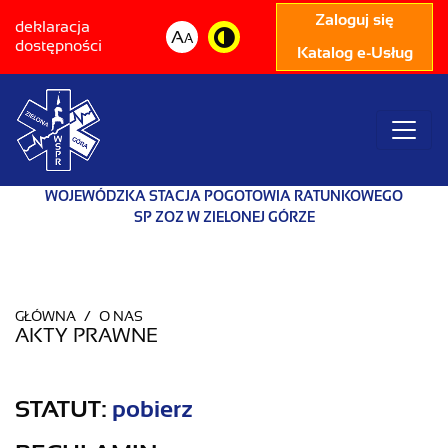
Zaloguj się
deklaracja
A
A
dostępności
Katalog e-Usług
WOJEWÓDZKA STACJA POGOTOWIA RATUNKOWEGO
SP ZOZ W ZIELONEJ GÓRZE
GŁÓWNA
O NAS
AKTY PRAWNE
STATUT:
pobierz