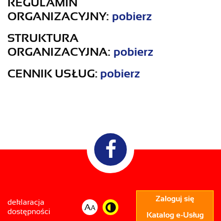
REGULAMIN
ORGANIZACYJNY:
pobierz
STRUKTURA
ORGANIZACYJNA:
pobierz
CENNIK USŁUG:
pobierz
Zaloguj się
deklaracja
A
A
dostępności
Katalog e-Usług