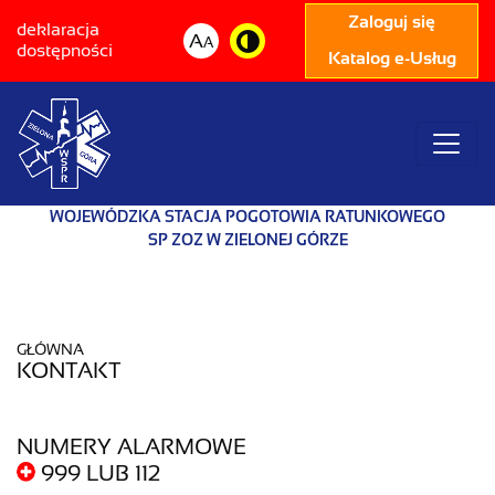
Zaloguj się
deklaracja
A
A
dostępności
Katalog e-Usług
WOJEWÓDZKA STACJA POGOTOWIA RATUNKOWEGO
SP ZOZ W ZIELONEJ GÓRZE
GŁÓWNA
KONTAKT
NUMERY ALARMOWE
999 LUB 112