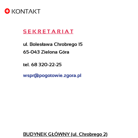
KONTAKT
S E K R E T A R I A T
ul. Bolesława Chrobrego 15
65-043 Zielona Góra
tel. 68 320-22-25
wspr@pogotowie.zgora.pl
BUDYNEK GŁÓWNY (ul. Chrobrego 2)