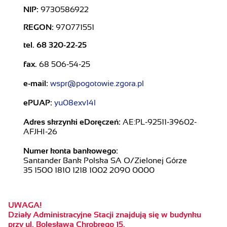
NIP:
9730586922
REGON:
970771551
tel. 68 320-22-25
fax.
68 506-54-25
e-mail:
wspr@pogotowie.zgora.pl
ePUAP:
yu08exv14l
Adres skrzynki eDoręczeń:
AE:PL-92511-39602-
AFJHI-26
Numer konta bankowego:
Santander Bank Polska SA O/Zielonej Górze
35 1500 1810 1218 1002 2090 0000
UWAGA!
Działy Administracyjne Stacji znajdują się w budynku
przy ul. Bolesława Chrobrego 15.